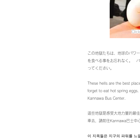
Clic
​この地獄たちは、地球のパワ
を食べる事をお忘れなく。 バ
ってください。
These hells are the best place
forget to eat hot spring eggs.
Kannawa Bus Center.
這些地獄是感受大地力量的最佳
車去，請前往Kannawa巴士中
이 지옥들은 지구의 파워를 느낄