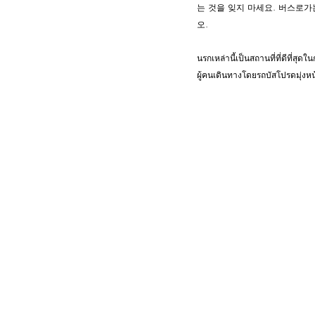
는 것을 잊지 마세요. 버스로가는
오.
นรกเหล่านี้เป็นสถานที่ที่ดีที่สุ
ผู้คนเดินทางโดยรถบัสโปรดมุ่งห