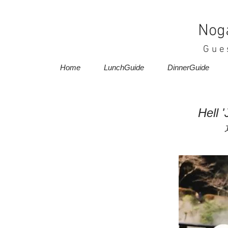
Nog
Gue
Home
LunchGuide
DinnerGuide
Hell 