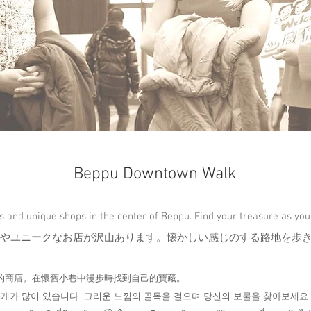
Beppu Downtown Walk
s and unique shops in the center of Beppu. Find your treasure as you
やユニークなお店が沢山あります。懐かしい感じのする路地を歩
的商店。在懷舊小巷中漫步時找到自己的寶藏。
게가 많이 있습니다. 그리운 느낌의 골목을 걸으며 당신의 보물을 찾아보세요.