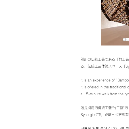
Cli
別府の伝統工芸である「竹工芸
る、伝統工芸体験スペース「Syn
It is an experience of "Bamboo
It is offered in the traditiona
a 15-minute walk from the ry
這是別府的傳統工藝“竹工藝”
Synergies”中，距離日式旅
벳푸의 전통 공예 인 '대나무 