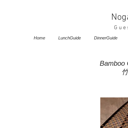
Nog
Gue
Home
LunchGuide
DinnerGuide
Bamboo C